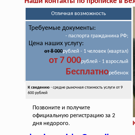
Наши контакты по прописке в Бе
Отличная возможность
Требуемые документы:
- паспорта гражданина РФ;
Цена наших услугу:
от 8 000
рублей - 1 человек (квартал)
от 7 000
рублей - 1 взрослый
Бесплатно
ребенок
К сведению
- средне рыночная стоимость
услуги от 9
600 рублей
Позвоните и получите
официальную регистрацию за 2
дня недорого.