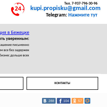
Тел. 7-937-796-30-96
kupi.propisku@gmail.com
Telegram:
Нажмите тут
ция в Бежецке
ыть уверенным:
лашение письменно
м все без задержек
бизнес дольше всех
КОНТАКТЫ
288
104
57