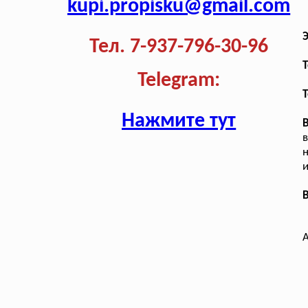
kupi.propisku@gmail.com
Тел. 7-937-796-30-96
T
Telegram:
Т
Нажмите тут
в
н
и
В
А