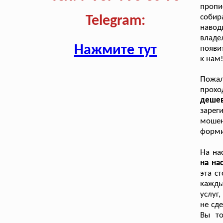
пропи
собир
Telegram:
навод
владе
Нажмите тут
появи
к нам
Пожа
прохо
деше
зарег
мошен
форми
На на
на на
эта с
кажды
услуг,
не сд
Вы то