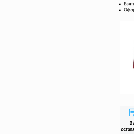
Взят
Офо
В
остав