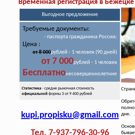
Временная регистрация в Бежецке
Выгодное предложение
Требуемые документы:
- паспорта гражданина России;
Цена :
от 8 000
рублей - 1 человек (90 дней)
от 7 000
рублей - 1 человек
Бесплатно
несовершеннолетние
Статистика
- средне рыночная стоимость
Стран
официальной
формы 3 от 9 400 рублей
Обрет
полно
kupi.propisku@gmail.com
дне.
Основ
Тел. 7-937-796-30-96
бывае