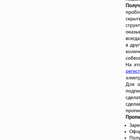
Получ
пробл
скрыт
струк
оказы
всегд
в дру
колич
собес
На эт
регис
элект
Для о
подпи
сдела
сдела
пропи
Пропи
Заре
Офор
Полу