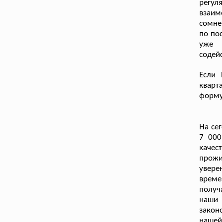
регул
взаим
сомне
по по
уже 
содей
Если 
кварт
форму
На се
7 000
качес
прожи
увере
време
получ
наши
закон
нашей